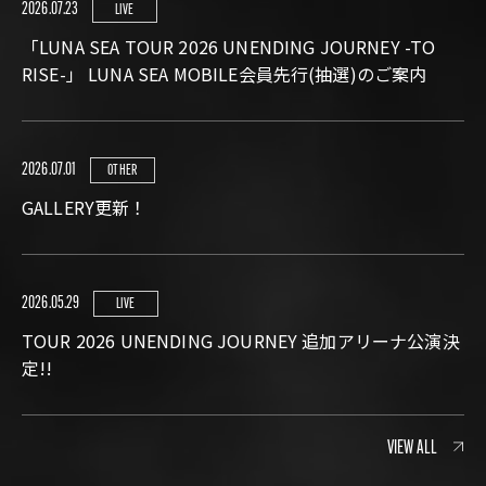
2026.07.23
LIVE
「LUNA SEA TOUR 2026 UNENDING JOURNEY -TO
RISE-」 LUNA SEA MOBILE会員先行(抽選)のご案内
2026.07.01
OTHER
GALLERY更新！
2026.05.29
LIVE
TOUR 2026 UNENDING JOURNEY 追加アリーナ公演決
定!!
VIEW ALL