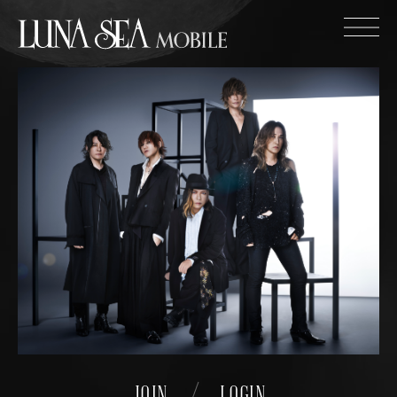
JOIN
LOGIN
NEWS
WALLPAPER
GALLERY
MOVIE
PUZZLE
JOIN
LOGIN