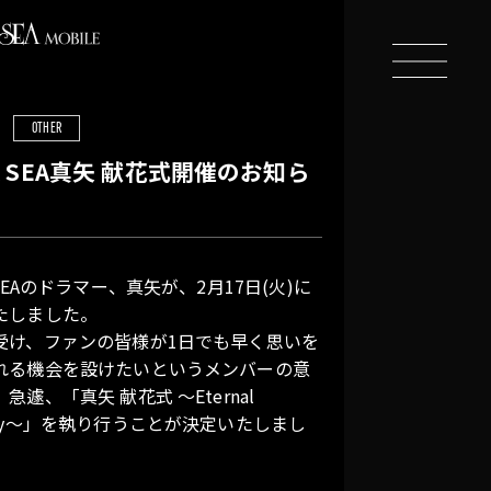
N
LOGIN
OTHER
ME
A SEA真矢 献花式開催のお知ら
WS
LLPAPER
 SEAのドラマー、真矢が、2月17日(火)に
たしました。
受け、ファンの皆様が1日でも早く思いを
LLERY
れる機会を設けたいというメンバーの意
急遽、「真矢 献花式 ～Eternal
VIE
oDy～」を執り行うことが決定いたしまし