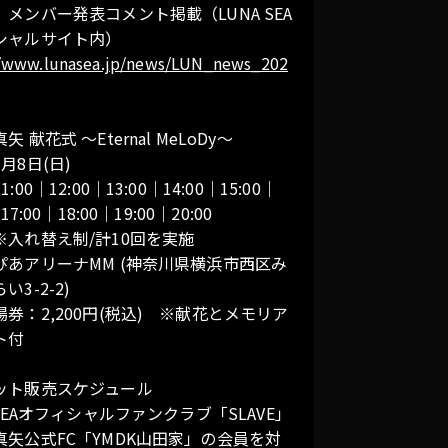
ZZLE
メンバー発表コメント掲載（LUNA SEA
シャルサイト内）
//www.lunasea.jp/news/LUN_news_202
TTER
OGRAPHY
 献花式 〜Eternal MeLoDy〜
3月8日(日)
:00｜12:00｜13:00｜14:00｜15:00｜
SCOGRAPHY
17:00｜18:00｜19:00｜20:00
替え制/計10回を実施
ぴあアリーナMM (神奈川県横浜市西区み
い3-2-2)
券：2,200円(税込) ※献花とメモリア
ト付
ット販売スケジュール
 SEAオフィシャルファンクラブ「SLAVE」
真矢公式FC「YMDK山田家」の会員を対