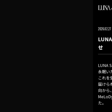
JOI
2026.02.27
HO
LUN
せ
NE
WA
LUNA
永眠い
これを
GA
届けら
向から、
MO
MeL
た。