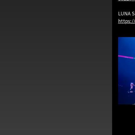
LUNA
https:/