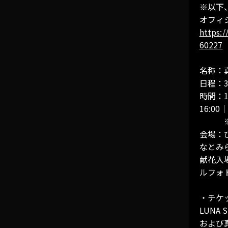
PU
※以下、
オフィ
https:
LE
60227
BI
名称：真矢
日程：
時間：11
DI
16:00｜
※入れ
会場：
なとみら
献花入場
ルフォ
・チケ
LUNA
および